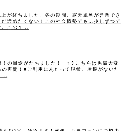
以上が経ちました。冬の期間、露天風呂が営業でき
まだ諦めたくない！この社会情勢でも…少しずつで
この１...
再開！の目途がたちました！！↑※こちらは男湯大変
風呂の再開！■ご利用にあたって現状、屋根がないた
..
業を5/2㈯～始めます！昨年、クラファンにご協力