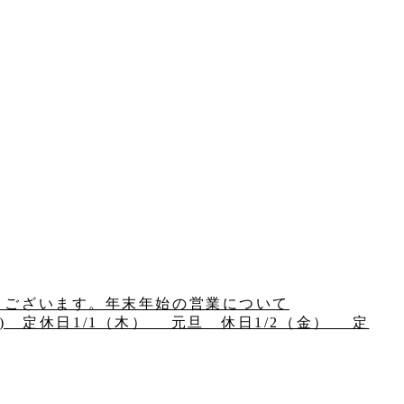
うございます。年末年始の営業について
(水) 定休日1/1（木） 元旦 休日1/2（金） 定