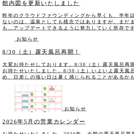
館内図を更新いたしました
昨年のクラウドファウンディングから早くも、半年
ないのは、温泉としても残念ではありますが、まだ
も…アップデートできるように努力していく所存です。
お知らせ
8/30（土）露天風呂再開！
大変お待たせしております。8/30（土）露天風呂
お待たせいたしました。8/30（土）いよいよ露天
め、日差しの強い日は暑く感じられることがあるかも.
お知らせ
2026年5月の営業カレンダー
お待たせいたしました、2026年 今期の露天風呂営