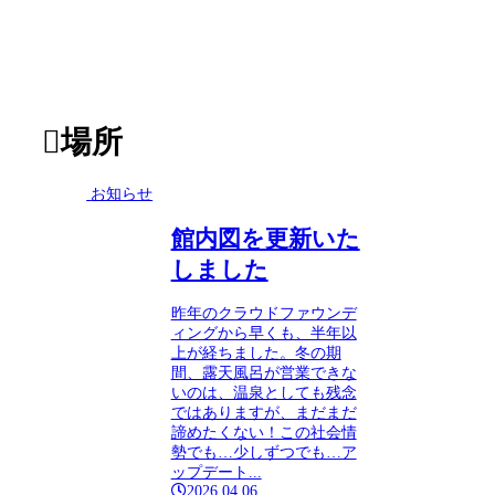
場所
お知らせ
館内図を更新いた
しました
昨年のクラウドファウンデ
ィングから早くも、半年以
上が経ちました。冬の期
間、露天風呂が営業できな
いのは、温泉としても残念
ではありますが、まだまだ
諦めたくない！この社会情
勢でも…少しずつでも…ア
ップデート...
2026.04.06