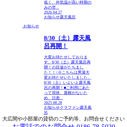
低く、外気温が高い時期の
みの営...
2026.04.27
お知らせ
露天風呂
お知らせ
8/30（土）露天風
呂再開！
大変お待たせしておりま
す。8/30（土）露天風呂再
開！の目途がたちまし
た！！↑※こちらは男湯大
変お待たせいたしました。
8/30（土）いよいよ露天風
呂の再開！■ご利用にあた
って現状、屋根がないた
め、日差...
2025.08.28
お知らせ
クラファン
露天風
呂
大広間や小部屋の貸切のご予約等、お問合せください
お電話でのお問合せ 0186-78-5020