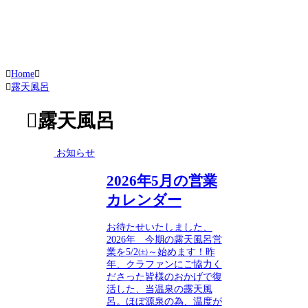
Home
露天風呂
露天風呂
お知らせ
2026年5月の営業
カレンダー
お待たせいたしました、
2026年 今期の露天風呂営
業を5/2㈯～始めます！昨
年、クラファンにご協力く
ださった皆様のおかげで復
活した、当温泉の露天風
呂。ほぼ源泉の為、温度が